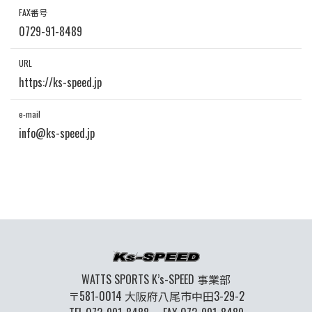
FAX番号
0729-91-8489
URL
https://ks-speed.jp
e-mail
info@ks-speed.jp
WATTS SPORTS K’s-SPEED 事業部
〒581-0014 大阪府八尾市中田3-29-2